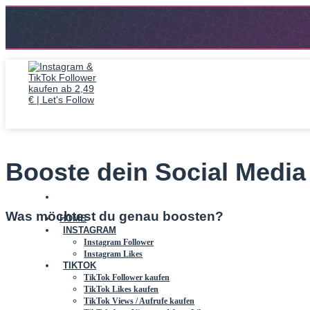
Zum
Inhalt
springen
Booste dein Social Media 
Was möchtest du genau boosten?
HOME
INSTAGRAM
Instagram Follower
Instagram Likes
TIKTOK
TikTok Follower kaufen
TikTok Likes kaufen
TikTok Views / Aufrufe kaufen