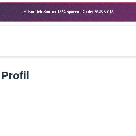
☀️
Endlich Sonne: 15% sparen | Code: SUNNY15
Profil