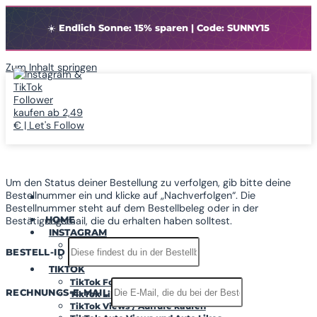
☀️
Endlich Sonne: 15% sparen | Code: SUNNY15
Zum Inhalt springen
Um den Status deiner Bestellung zu verfolgen, gib bitte deine
Bestellnummer ein und klicke auf „Nachverfolgen“. Die
Bestellnummer steht auf dem Bestellbeleg oder in der
HOME
Bestätigungsmail, die du erhalten haben solltest.
INSTAGRAM
Instagram Follower
BESTELL-ID
Instagram Likes
TIKTOK
TikTok Follower kaufen
RECHNUNGS-E-MAIL
TikTok Likes kaufen
TikTok Views / Aufrufe kaufen