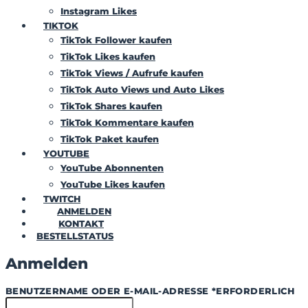
Instagram Likes
TIKTOK
TikTok Follower kaufen
TikTok Likes kaufen
TikTok Views / Aufrufe kaufen
TikTok Auto Views und Auto Likes
TikTok Shares kaufen
TikTok Kommentare kaufen
TikTok Paket kaufen
YOUTUBE
YouTube Abonnenten
YouTube Likes kaufen
TWITCH
ANMELDEN
KONTAKT
BESTELLSTATUS
Anmelden
BENUTZERNAME ODER E-MAIL-ADRESSE
*
ERFORDERLICH