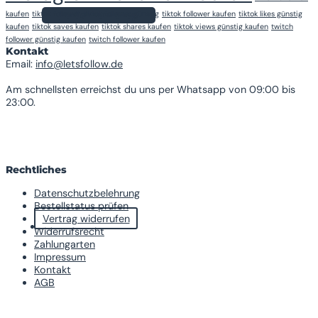
kaufen
tiktok follower
tiktok follower günstig
tiktok follower kaufen
tiktok likes günstig
Zurück zum Shop
kaufen
tiktok saves kaufen
tiktok shares kaufen
tiktok views günstig kaufen
twitch
follower günstig kaufen
twitch follower kaufen
Kontakt
Email:
info@letsfollow.de
Am schnellsten erreichst du uns per Whatsapp von 09:00 bis
23:00.
Rechtliches
Datenschutzbelehrung
Bestellstatus prüfen
Vertrag widerrufen
Widerrufsrecht
Zahlungarten
Impressum
Kontakt
AGB