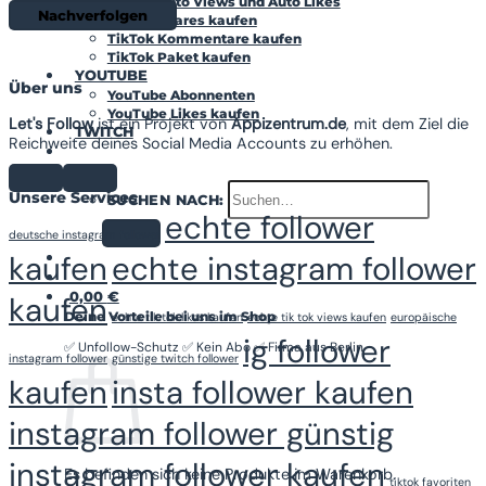
TikTok Auto Views und Auto Likes
Nachverfolgen
TikTok Shares kaufen
TikTok Kommentare kaufen
TikTok Paket kaufen
YOUTUBE
Über uns
YouTube Abonnenten
YouTube Likes kaufen
Let's Follow
ist ein Projekt von
Appizentrum.de
, mit dem Ziel die
TWITCH
Reichweite deines Social Media Accounts zu erhöhen.
Unsere Services
SUCHEN NACH:
echte follower
deutsche instagram follower
kaufen
echte instagram follower
0,00
€
kaufen
echte tik tok likes kaufen
echte tik tok views kaufen
europäische
ig follower
instagram follower
günstige twitch follower
kaufen
insta follower kaufen
instagram follower günstig
instagram follower kaufen
Es befinden sich keine Produkte im Warenkorb.
tiktok favoriten