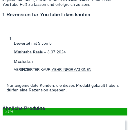
YouTube Fuß zu fassen und erfolgreich zu sein.
1 Rezension für
YouTube Likes kaufen
Bewertet mit
5
von 5
–
3.07.2024
Mushtaba Raaie
Mashallah
VERIFIZIERTER KAUF.
MEHR INFORMATIONEN
Nur angemeldete Kunden, die dieses Produkt gekauft haben,
dürfen eine Rezension abgeben.
Ähnliche Produkte
-37%