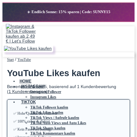
☀️
Endlich Sonne: 15% sparen | Code: SUNNY15
Zum
Inhalt
springen
/
Start
YouTube
YouTube Likes kaufen
HOME
Bewertet mit
5
von 5, basierend auf
1
Kundenbewertung
INSTAGRAM
(
1
Kundenrezension)
Instagram Follower
Instagram Likes
TIKTOK
TikTok Follower kaufen
TikTok Likes kaufen
✅
Hohe Qualität der Follower
TikTok Views / Aufrufe kaufen
✅
100% sicher & diskret
TikTok Auto Views und Auto Likes
TikTok Shares kaufen
✅
Kein Passwort benötigt
TikTok Kommentare kaufen