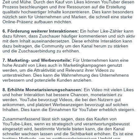
Zeit und Mühe. Durch den Kauf von Likes können YouTuber diesen
Prozess beschleunigen und ihre Ressourcen auf die Erstellung
qualitativ hochwertiger Inhalte konzentrieren. Dies kann besonders
nützlich sein für Unternehmen und Marken, die schnell eine starke
Online-Präsenz aufbauen möchten.
6. Förderung weiterer Interaktionen:
Ein hoher Like-Zähler kann
dazu führen, dass Zuschauer häufiger kommentieren und sich aktiv
mit dem Inhalt auseinandersetzen. Diese erhöhte Interaktion kann
dazu beitragen, die Community um den Kanal herum zu stärken
und die Zuschauerbindung zu erhöhen.
7. Marketing- und Werbevorteile:
Für Unternehmen kann eine
hohe Anzahl von Likes auch in Marketingkampagnen genutzt
werden, um die Attraktivität und Relevanz ihrer Videos zu
unterstreichen. Dies kann die Wahrnehmung des Unternehmens
verbessern und potenzielle Kunden anziehen.
8. Erhöhte Monetarisierungschancen:
Ein Video mit vielen Likes
und hoher Interaktion hat bessere Chancen, monetarisiert zu
werden. YouTube bevorzugt Videos, die bei den Nutzern gut
ankommen, und platziert Werbeanzeigen bevorzugt auf solchen
Inhalten. Dies kann die Einnahmen für YouTuber erheblich steigern.
Zusammenfassend lässt sich sagen, dass das Kaufen von
YouTube-Likes, wenn es strategisch und verantwortungsbewusst
eingesetzt wird, bestimmte Vorteile bieten kann, die den Kanal
schneller wachsen lassen und die Sichtbarkeit erhöhen. Es ist eine
legitime Methode, um im wettbewerbsintensiven Umfeld von