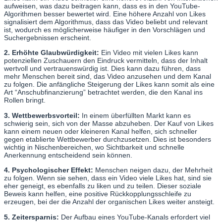
aufweisen, was dazu beitragen kann, dass es in den YouTube-
Algorithmen besser bewertet wird. Eine höhere Anzahl von Likes
signalisiert dem Algorithmus, dass das Video beliebt und relevant
ist, wodurch es möglicherweise häufiger in den Vorschlägen und
Suchergebnissen erscheint.
2. Erhöhte Glaubwürdigkeit:
Ein Video mit vielen Likes kann
potenziellen Zuschauern den Eindruck vermitteln, dass der Inhalt
wertvoll und vertrauenswürdig ist. Dies kann dazu führen, dass
mehr Menschen bereit sind, das Video anzusehen und dem Kanal
zu folgen. Die anfängliche Steigerung der Likes kann somit als eine
Art “Anschubfinanzierung” betrachtet werden, die den Kanal ins
Rollen bringt.
3. Wettbewerbsvorteil:
In einem überfüllten Markt kann es
schwierig sein, sich von der Masse abzuheben. Der Kauf von Likes
kann einem neuen oder kleineren Kanal helfen, sich schneller
gegen etablierte Wettbewerber durchzusetzen. Dies ist besonders
wichtig in Nischenbereichen, wo Sichtbarkeit und schnelle
Anerkennung entscheidend sein können.
4. Psychologischer Effekt:
Menschen neigen dazu, der Mehrheit
zu folgen. Wenn sie sehen, dass ein Video viele Likes hat, sind sie
eher geneigt, es ebenfalls zu liken und zu teilen. Dieser soziale
Beweis kann helfen, eine positive Rückkopplungsschleife zu
erzeugen, bei der die Anzahl der organischen Likes weiter ansteigt.
5. Zeitersparnis:
Der Aufbau eines YouTube-Kanals erfordert viel