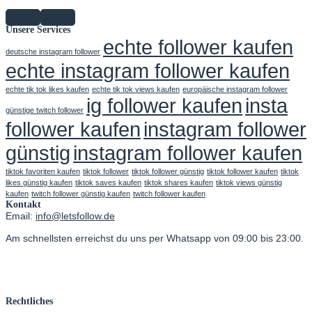
Unsere Services
echte follower kaufen
deutsche instagram follower
echte instagram follower kaufen
echte tik tok likes kaufen
echte tik tok views kaufen
europäische instagram follower
ig follower kaufen
insta
günstige twitch follower
follower kaufen
instagram follower
günstig
instagram follower kaufen
tiktok favoriten kaufen
tiktok follower
tiktok follower günstig
tiktok follower kaufen
tiktok
likes günstig kaufen
tiktok saves kaufen
tiktok shares kaufen
tiktok views günstig
kaufen
twitch follower günstig kaufen
twitch follower kaufen
Kontakt
Email:
info@letsfollow.de
Am schnellsten erreichst du uns per Whatsapp von 09:00 bis 23:00.
Rechtliches