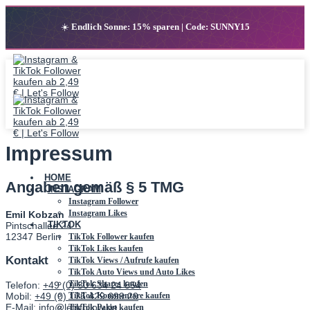
☀️
Endlich Sonne: 15% sparen | Code: SUNNY15
Zum
Inhalt
springen
Impressum
HOME
Angaben gemäß § 5 TMG
INSTAGRAM
Instagram Follower
Instagram Likes
Emil Kobzan
TIKTOK
Pintschallee 24
12347 Berlin
TikTok Follower kaufen
TikTok Likes kaufen
Kontakt
TikTok Views / Aufrufe kaufen
TikTok Auto Views und Auto Likes
TikTok Shares kaufen
Telefon:
+49 (0) 30 634 24 854
Mobil:
+49 (0) 176 429 699 29
TikTok Kommentare kaufen
E-Mail:
info@letsfollow.de
TikTok Paket kaufen