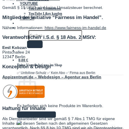
YOUTUBE
Gemäß § 19 UStG wird keine Umsatzsteuer berechnet.
YouTube Abonnenten
YouTube Likes kaufen
Mitglied der Initiative “Fairness im Handel”.
TWITCH
Nähere Informationen:
https://www.fairness-im-handel.de
SUCHEN
NACH:
Verantwortliche/r i.S.d. § 18 Abs. 2 MStV:
Emil Kobzan
Pintschallee 24
12347 Berlin
0,00
€
Konzeption & Design
Appizentrum.de – Webdesign – Agentur aus Berlin
Es befinden sich keine Produkte im Warenkorb.
Haftung für Inhalte
Zurück zum Shop
Als Diensteanbieter sind wir gemäß § 7 Abs.1 TMG für eigene
Inhalte auf diesen Seiten nach den allgemeinen Gesetzen
verantwortlich. Nach §§ 8 bis 10 TMG sind wir als Diensteanbieter