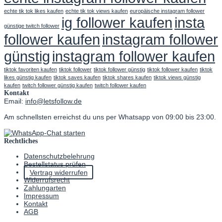
echte tik tok likes kaufen
echte tik tok views kaufen
europäische instagram follower
ig follower kaufen
insta
günstige twitch follower
follower kaufen
instagram follower
günstig
instagram follower kaufen
tiktok favoriten kaufen
tiktok follower
tiktok follower günstig
tiktok follower kaufen
tiktok
likes günstig kaufen
tiktok saves kaufen
tiktok shares kaufen
tiktok views günstig
kaufen
twitch follower günstig kaufen
twitch follower kaufen
Kontakt
Email:
info@letsfollow.de
Am schnellsten erreichst du uns per Whatsapp von 09:00 bis 23:00.
Rechtliches
Datenschutzbelehrung
Bestellstatus prüfen
Vertrag widerrufen
Widerrufsrecht
Zahlungarten
Impressum
Kontakt
AGB